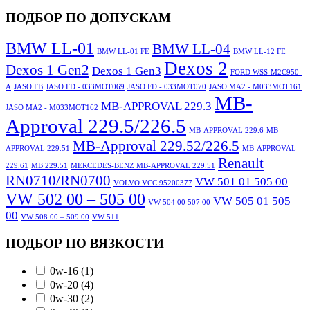
ПОДБОР ПО ДОПУСКАМ
BMW LL-01
BMW LL-04
BMW LL-01 FE
BMW LL-12 FE
Dexos 2
Dexos 1 Gen2
Dexos 1 Gen3
FORD WSS-M2C950-
A
JASO FB
JASO FD - 033MOT069
JASO FD - 033MOT070
JASO MA2 - M033MOT161
MB-
MB-APPROVAL 229.3
JASO MA2 - M033MOT162
Approval 229.5/226.5
MB-APPROVAL 229.6
MB-
MB-Approval 229.52/226.5
APPROVAL 229.51
MB-APPROVAL
Renault
229.61
MB 229.51
MERCEDES-BENZ MB-APPROVAL 229.51
RN0710/RN0700
VW 501 01 505 00
VOLVO VCC 95200377
VW 502 00 – 505 00
VW 505 01 505
VW 504 00 507 00
00
VW 508 00 – 509 00
VW 511
ПОДБОР ПО ВЯЗКОСТИ
0w-16
(1)
0w-20
(4)
0w-30
(2)