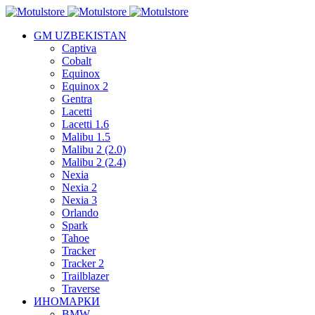
GM UZBEKISTAN
Captiva
Cobalt
Equinox
Equinox 2
Gentra
Lacetti
Lacetti 1.6
Malibu 1.5
Malibu 2 (2.0)
Malibu 2 (2.4)
Nexia
Nexia 2
Nexia 3
Orlando
Spark
Tahoe
Tracker
Tracker 2
Trailblazer
Traverse
ИНОМАРКИ
BMW