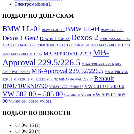
Электромобили
(1)
ПОДБОР ПО ДОПУСКАМ
BMW LL-01
BMW LL-04
BMW LL-01 FE
BMW LL-12 FE
Dexos 2
Dexos 1 Gen2
Dexos 1 Gen3
FORD WSS-M2C950-
A
JASO FB
JASO FD - 033MOT069
JASO FD - 033MOT070
JASO MA2 - M033MOT161
MB-
MB-APPROVAL 229.3
JASO MA2 - M033MOT162
Approval 229.5/226.5
MB-APPROVAL 229.6
MB-
MB-Approval 229.52/226.5
APPROVAL 229.51
MB-APPROVAL
Renault
229.61
MB 229.51
MERCEDES-BENZ MB-APPROVAL 229.51
RN0710/RN0700
VW 501 01 505 00
VOLVO VCC 95200377
VW 502 00 – 505 00
VW 505 01 505
VW 504 00 507 00
00
VW 508 00 – 509 00
VW 511
ПОДБОР ПО ВЯЗКОСТИ
0w-16
(1)
0w-20
(4)