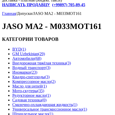
доставка - платная (Яндекс такси)
НАПИСАТЬ ПРОДАВЦУ
(+
99897) 705-89-45
Главная
/
Допуски
/
JASO MA2 - M033MOT161
JASO MA2 - M033MOT161
КАТЕГОРИИ ТОВАРОВ
BYD
(1)
GM Uzbekistan
(29)
Автомобили
(68)
Внедорожная тяжёлая техника
(3)
Водный транспорт
(3)
Иномарки
(23)
Квадро-снегоходы
(3)
Компрессорное масло
(2)
Масло для цепей
(1)
Мото-скутеры
(35)
Редукторное масло
(1)
Садовая техника
(0)
Смазочно-охлаждающая жидкость
(1)
Универсальное трансмиссионное масло
(1)
Шпиндельное масло
(1)