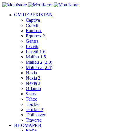
GM UZBEKISTAN
Captiva
Cobalt
Equinox
Equinox 2
Gentra
Lacetti
Lacetti 1.6
Malibu 1.5
Malibu 2 (2.0)
Malibu 2 (2.4)
Nexia
Nexia 2
Nexia 3
Orlando
Spark
Tahoe
Tracker
Tracker 2
Trailblazer
Traverse
ИНОМАРКИ
BMW