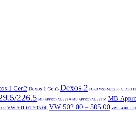
Dexos 2
os 1 Gen2
Dexos 1 Gen3
FORD WSS-M2C950-A
JASO F
9.5/226.5
MB-Approv
MB-APPROVAL 229.6
MB-APPROVAL 229.51
VW 502 00 – 505 00
VW 501 01 505 00
377
VW 504 00 507 