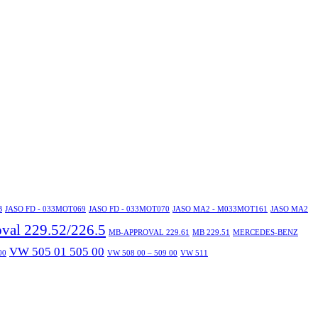
B
JASO FD - 033MOT069
JASO FD - 033MOT070
JASO MA2 - M033MOT161
JASO MA2
al 229.52/226.5
MB-APPROVAL 229.61
MB 229.51
MERCEDES-BENZ
VW 505 01 505 00
00
VW 508 00 – 509 00
VW 511