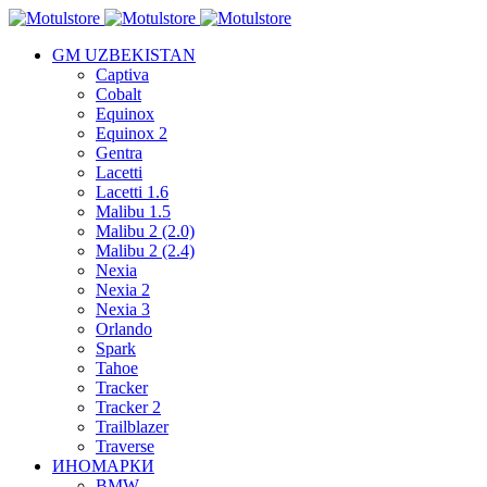
GM UZBEKISTAN
Captiva
Cobalt
Equinox
Equinox 2
Gentra
Lacetti
Lacetti 1.6
Malibu 1.5
Malibu 2 (2.0)
Malibu 2 (2.4)
Nexia
Nexia 2
Nexia 3
Orlando
Spark
Tahoe
Tracker
Tracker 2
Trailblazer
Traverse
ИНОМАРКИ
BMW