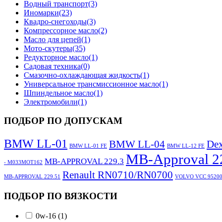
Водный транспорт
(3)
Иномарки
(23)
Квадро-снегоходы
(3)
Компрессорное масло
(2)
Масло для цепей
(1)
Мото-скутеры
(35)
Редукторное масло
(1)
Садовая техника
(0)
Смазочно-охлаждающая жидкость
(1)
Универсальное трансмиссионное масло
(1)
Шпиндельное масло
(1)
Электромобили
(1)
ПОДБОР ПО ДОПУСКАМ
BMW LL-01
BMW LL-04
Dex
BMW LL-01 FE
BMW LL-12 FE
MB-Approval 22
MB-APPROVAL 229.3
- M033MOT162
Renault RN0710/RN0700
MB-APPROVAL 229.51
VOLVO VCC 95200
ПОДБОР ПО ВЯЗКОСТИ
0w-16
(1)