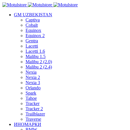
GM UZBEKISTAN
Captiva
Cobalt
Equinox
Equinox 2
Gentra
Lacetti
Lacetti 1.6
Malibu 1.5
Malibu 2 (2.0)
Malibu 2 (2.4)
Nexia
Nexia 2
Nexia 3
Orlando
Spark
Tahoe
Tracker
Tracker 2
Trailblazer
Traverse
ИНОМАРКИ
BMW