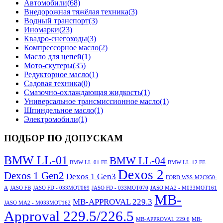
Автомобили
(68)
Внедорожная тяжёлая техника
(3)
Водный транспорт
(3)
Иномарки
(23)
Квадро-снегоходы
(3)
Компрессорное масло
(2)
Масло для цепей
(1)
Мото-скутеры
(35)
Редукторное масло
(1)
Садовая техника
(0)
Смазочно-охлаждающая жидкость
(1)
Универсальное трансмиссионное масло
(1)
Шпиндельное масло
(1)
Электромобили
(1)
ПОДБОР ПО ДОПУСКАМ
BMW LL-01
BMW LL-04
BMW LL-01 FE
BMW LL-12 FE
Dexos 2
Dexos 1 Gen2
Dexos 1 Gen3
FORD WSS-M2C950-
A
JASO FB
JASO FD - 033MOT069
JASO FD - 033MOT070
JASO MA2 - M033MOT161
MB-
MB-APPROVAL 229.3
JASO MA2 - M033MOT162
Approval 229.5/226.5
MB-APPROVAL 229.6
MB-