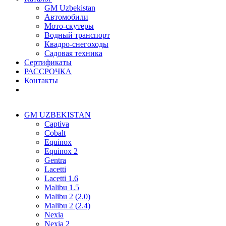
GM Uzbekistan
Автомобили
Мото-скутеры
Водный транспорт
Квадро-снегоходы
Садовая техника
Сертификаты
РАССРОЧКА
Контакты
GM UZBEKISTAN
Captiva
Cobalt
Equinox
Equinox 2
Gentra
Lacetti
Lacetti 1.6
Malibu 1.5
Malibu 2 (2.0)
Malibu 2 (2.4)
Nexia
Nexia 2