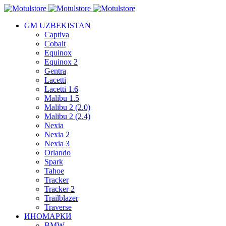
GM UZBEKISTAN
Captiva
Cobalt
Equinox
Equinox 2
Gentra
Lacetti
Lacetti 1.6
Malibu 1.5
Malibu 2 (2.0)
Malibu 2 (2.4)
Nexia
Nexia 2
Nexia 3
Orlando
Spark
Tahoe
Tracker
Tracker 2
Trailblazer
Traverse
ИНОМАРКИ
BMW