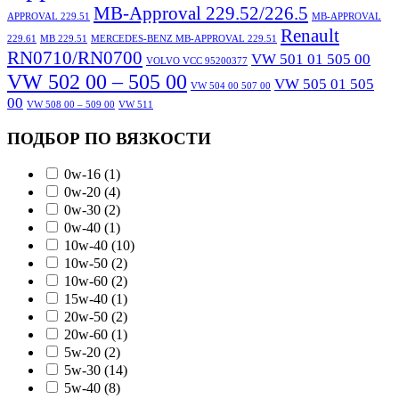
MB-Approval 229.52/226.5
APPROVAL 229.51
MB-APPROVAL
Renault
229.61
MB 229.51
MERCEDES-BENZ MB-APPROVAL 229.51
RN0710/RN0700
VW 501 01 505 00
VOLVO VCC 95200377
VW 502 00 – 505 00
VW 505 01 505
VW 504 00 507 00
00
VW 508 00 – 509 00
VW 511
ПОДБОР ПО ВЯЗКОСТИ
0w-16
(1)
0w-20
(4)
0w-30
(2)
0w-40
(1)
10w-40
(10)
10w-50
(2)
10w-60
(2)
15w-40
(1)
20w-50
(2)
20w-60
(1)
5w-20
(2)
5w-30
(14)
5w-40
(8)