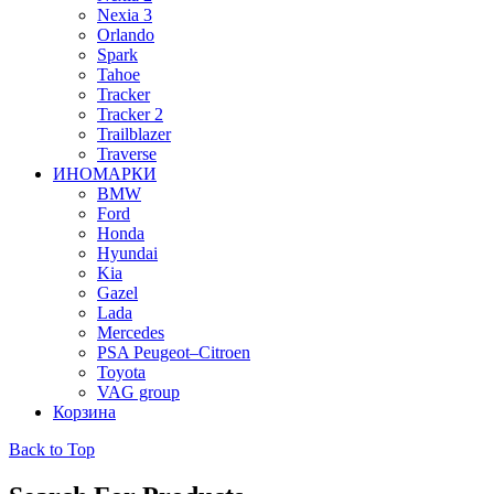
Nexia 3
Orlando
Spark
Tahoe
Tracker
Tracker 2
Trailblazer
Traverse
ИНОМАРКИ
BMW
Ford
Honda
Hyundai
Kia
Gazel
Lada
Mercedes
PSA Peugeot–Citroen
Toyota
VAG group
Корзина
Back to Top