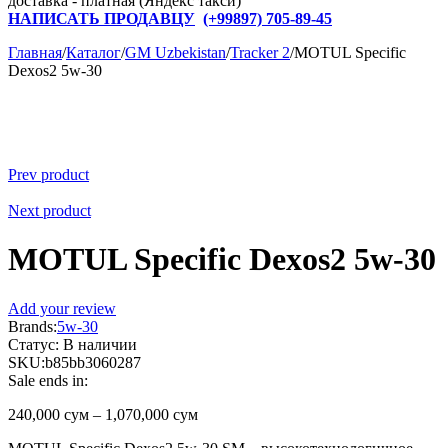
доставка - платная (Яндекс такси)
НАПИСАТЬ ПРОДАВЦУ
(+
99897) 705-89-45
Главная
/
Каталог
/
GM Uzbekistan
/
Tracker 2
/
MOTUL Specific
Dexos2 5w-30
Hot
Prev product
Next product
MOTUL Specific Dexos2 5w-30
Add your review
Brands:
5w-30
Статус:
В наличии
SKU:
b85bb3060287
Sale ends in:
240,000
сум
–
1,070,000
сум