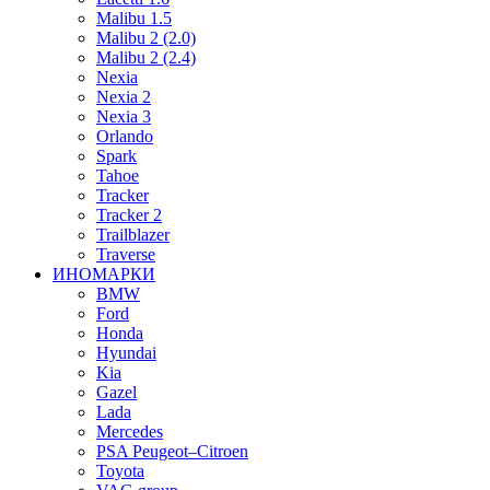
Malibu 1.5
Malibu 2 (2.0)
Malibu 2 (2.4)
Nexia
Nexia 2
Nexia 3
Orlando
Spark
Tahoe
Tracker
Tracker 2
Trailblazer
Traverse
ИНОМАРКИ
BMW
Ford
Honda
Hyundai
Kia
Gazel
Lada
Mercedes
PSA Peugeot–Citroen
Toyota