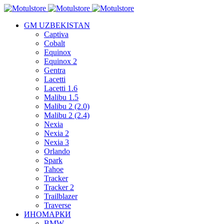
GM UZBEKISTAN
Captiva
Cobalt
Equinox
Equinox 2
Gentra
Lacetti
Lacetti 1.6
Malibu 1.5
Malibu 2 (2.0)
Malibu 2 (2.4)
Nexia
Nexia 2
Nexia 3
Orlando
Spark
Tahoe
Tracker
Tracker 2
Trailblazer
Traverse
ИНОМАРКИ
BMW