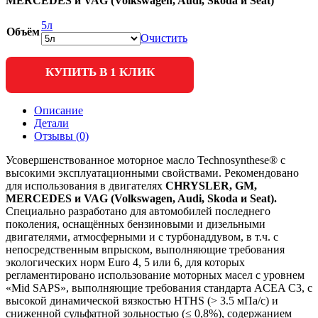
MERCEDES и VAG (Volkswagen, Audi, Skoda и Seat)
5л
Объём
Очистить
КУПИТЬ В 1 КЛИК
Описание
Детали
Отзывы (0)
Усовершенствованное моторное масло Technosynthese® с
высокими эксплуатационными свойствами. Рекомендовано
для использования в двигателях
CHRYSLER, GM,
MERCEDES и VAG (Volkswagen, Audi, Skoda и Seat).
Специально разработано для автомобилей последнего
поколения, оснащённых бензиновыми и дизельными
двигателями, атмосферными и с турбонаддувом, в т.ч. с
непосредственным впрыском, выполняющие требования
экологических норм Euro 4, 5 или 6, для которых
регламентировано использование моторных масел с уровнем
«Mid SAPS», выполняющие требования стандарта ACEA C3, с
высокой динамической вязкостью HTHS (> 3.5 мПа/с) и
сниженной сульфатной зольностью (≤ 0,8%), содержанием