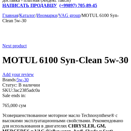
доставка - платная (Яндекс такси)
НАПИСАТЬ ПРОДАВЦУ
(+
99897) 705-89-45
Главная
/
Каталог
/
Иномарки
/
VAG group
/
MOTUL 6100 Syn-
Clean 5w-30
Next product
MOTUL 6100 Syn-Clean 5w-30
Add your review
Brands:
5w-30
Статус:
В наличии
SKU:
3ac2385adc0a
Sale ends in:
765,000
сум
Усовершенствованное моторное масло Technosynthese® с
высокими эксплуатационными свойствами. Рекомендовано
для использования в двигателях
CHRYSLER, GM,