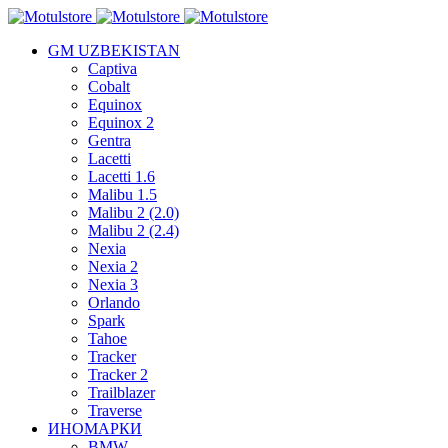
GM UZBEKISTAN
Captiva
Cobalt
Equinox
Equinox 2
Gentra
Lacetti
Lacetti 1.6
Malibu 1.5
Malibu 2 (2.0)
Malibu 2 (2.4)
Nexia
Nexia 2
Nexia 3
Orlando
Spark
Tahoe
Tracker
Tracker 2
Trailblazer
Traverse
ИНОМАРКИ
BMW