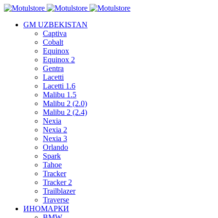
GM UZBEKISTAN
Captiva
Cobalt
Equinox
Equinox 2
Gentra
Lacetti
Lacetti 1.6
Malibu 1.5
Malibu 2 (2.0)
Malibu 2 (2.4)
Nexia
Nexia 2
Nexia 3
Orlando
Spark
Tahoe
Tracker
Tracker 2
Trailblazer
Traverse
ИНОМАРКИ
BMW