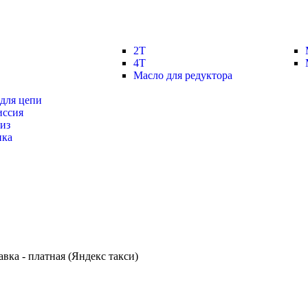
2Т
4Т
Масло для редуктора
для цепи
иссия
из
ика
вка - платная (Яндекс такси)