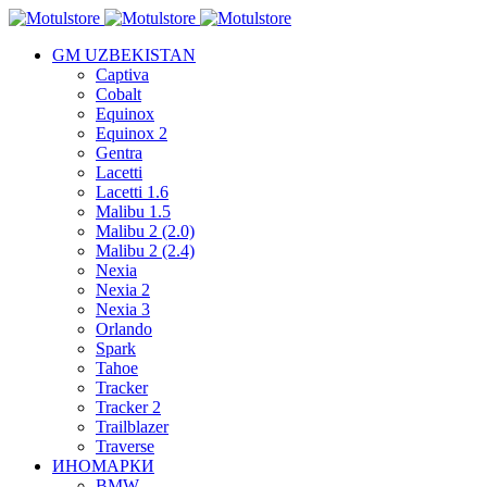
GM UZBEKISTAN
Captiva
Cobalt
Equinox
Equinox 2
Gentra
Lacetti
Lacetti 1.6
Malibu 1.5
Malibu 2 (2.0)
Malibu 2 (2.4)
Nexia
Nexia 2
Nexia 3
Orlando
Spark
Tahoe
Tracker
Tracker 2
Trailblazer
Traverse
ИНОМАРКИ
BMW