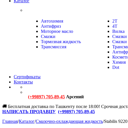
Каталог
Автохимия
2Т
Антифриз
4Т
Моторное масло
Вилка
Смазки
Смазки
Тормозная жидкость
Смазки 
Трансмиссия
Трансм
Антифр
Космет
Химия
Dot
Сертификаты
Контакты
(+99897) 705-89-45
Арсений
🚚 Бесплатная доставка по Ташкенту после 18:00! Срочная доста
НАПИСАТЬ ПРОДАВЦУ
(+
99897) 705-89-45
Главная
/
Каталог
/
Смазочно-охлаждающая жидкость
/
Stabilis 9220