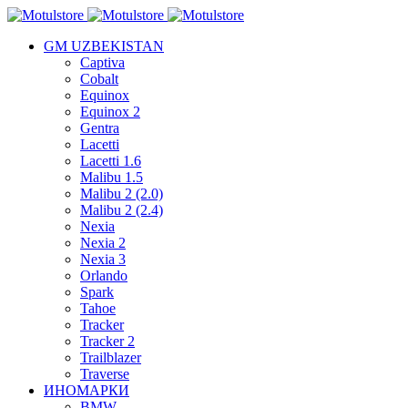
GM UZBEKISTAN
Captiva
Cobalt
Equinox
Equinox 2
Gentra
Lacetti
Lacetti 1.6
Malibu 1.5
Malibu 2 (2.0)
Malibu 2 (2.4)
Nexia
Nexia 2
Nexia 3
Orlando
Spark
Tahoe
Tracker
Tracker 2
Trailblazer
Traverse
ИНОМАРКИ
BMW