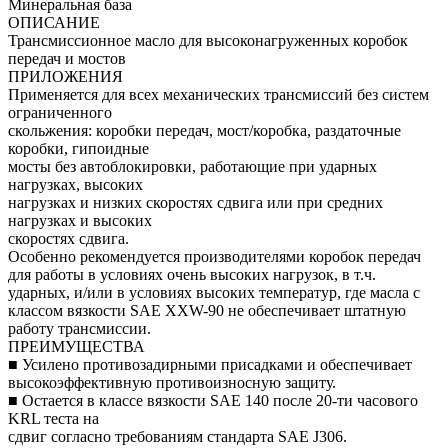
Минеральная база
ОПИСАНИЕ
Трансмиссионное масло для высоконагруженных коробок
передач и мостов
ПРИЛОЖЕНИЯ
Применяется для всех механических трансмиссий без систем
ограниченного
скольжения: коробки передач, мост/коробка, раздаточные
коробки, гипоидные
мосты без автоблокировки, работающие при ударных
нагрузках, высоких
нагрузках и низких скоростях сдвига или при средних
нагрузках и высоких
скоростях сдвига.
Особенно рекомендуется производителями коробок передач
для работы в условиях очень высоких нагрузок, в т.ч.
ударных, и/или в условиях высоких температур, где масла с
классом вязкости SAE XXW-90 не обеспечивает штатную
работу трансмиссии.
ПРЕИМУЩЕСТВА
■ Усилено противозадирными присадками и обеспечивает
высокоэффективную противоизносную защиту.
■ Остается в классе вязкости SAE 140 после 20-ти часового
KRL теста на
сдвиг согласно требованиям стандарта SAE J306.