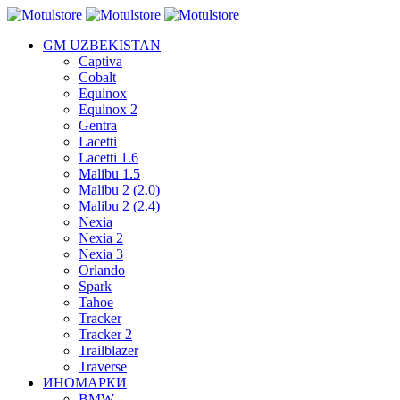
GM UZBEKISTAN
Captiva
Cobalt
Equinox
Equinox 2
Gentra
Lacetti
Lacetti 1.6
Malibu 1.5
Malibu 2 (2.0)
Malibu 2 (2.4)
Nexia
Nexia 2
Nexia 3
Orlando
Spark
Tahoe
Tracker
Tracker 2
Trailblazer
Traverse
ИНОМАРКИ
BMW