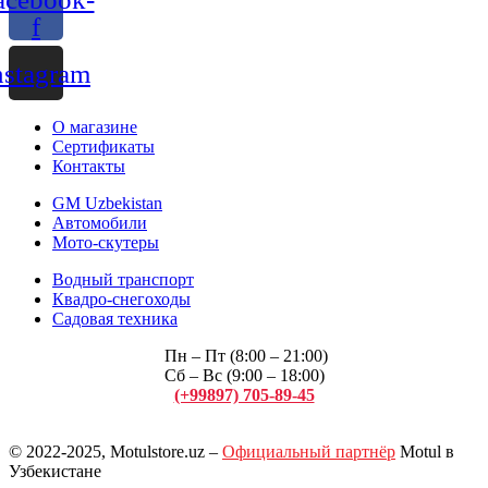
f
nstagram
О магазине
Сертификаты
Контакты
GM Uzbekistan
Автомобили
Мото-скутеры
Водный транспорт
Квадро-снегоходы
Садовая техника
Пн – Пт (8:00 – 21:00)
Сб – Вс (9:00 – 18:00)
(+99897) 705-89-45
Арсений
© 2022-2025, Motulstore.uz –
Официальный партнёр
Motul в
Узбекистане