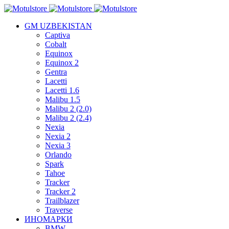
GM UZBEKISTAN
Captiva
Cobalt
Equinox
Equinox 2
Gentra
Lacetti
Lacetti 1.6
Malibu 1.5
Malibu 2 (2.0)
Malibu 2 (2.4)
Nexia
Nexia 2
Nexia 3
Orlando
Spark
Tahoe
Tracker
Tracker 2
Trailblazer
Traverse
ИНОМАРКИ
BMW