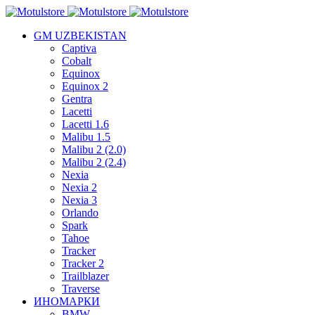
GM UZBEKISTAN
Captiva
Cobalt
Equinox
Equinox 2
Gentra
Lacetti
Lacetti 1.6
Malibu 1.5
Malibu 2 (2.0)
Malibu 2 (2.4)
Nexia
Nexia 2
Nexia 3
Orlando
Spark
Tahoe
Tracker
Tracker 2
Trailblazer
Traverse
ИНОМАРКИ
BMW