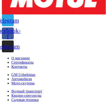
elegram
acebook-
f
nstagram
О магазине
Сертификаты
Контакты
GM Uzbekistan
Автомобили
Мото-скутеры
Водный транспорт
Квадро-снегоходы
Садовая техника