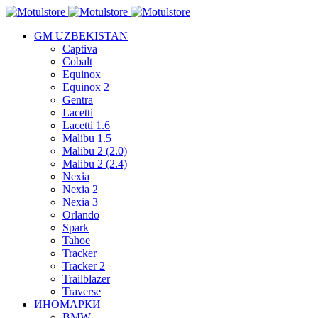
GM UZBEKISTAN
Captiva
Cobalt
Equinox
Equinox 2
Gentra
Lacetti
Lacetti 1.6
Malibu 1.5
Malibu 2 (2.0)
Malibu 2 (2.4)
Nexia
Nexia 2
Nexia 3
Orlando
Spark
Tahoe
Tracker
Tracker 2
Trailblazer
Traverse
ИНОМАРКИ
BMW